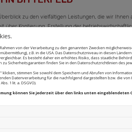
berblick zu den vielfältigen Leistungen, die wir Ihnen 
t über Kontierung, Erstellung der betriebswirtschaft
ies.
gen wir für Sie ebenfalls die Offen-Posten-Buchführu
nehmens. Einen weiteren Schwerpunkt macht die Lohna
im Rahmen von der Verarbeitung zu den genannten Zwecken möglicherwei
nübermittlung), z.B. in die USA. Das Datenschutzniveau in diesen Ländern 
ozialversicherungsträger ausführen.
rgleichbar. Es besteht daher ein erhöhtes Risiko, dass staatliche Behör
zu Sicherheitsgarantien finden Sie in den Datenschutzrichtlinien des jew
rklärungen für alle Branchen
 klicken, stimmen Sie sowohl dem Speichern und Abrufen von Information
enden Datenverarbeitung für die nachfolgend dargestellten bzw. die von
bs. 1 lit. a. DSGVO).
tenden Buchführungsvorschriften erstellen wir die fä
immung können Sie jederzeit über den links unten eingeblendeten 
wie als Bilanz. Selbstverständlich führen wir auch Bu
n uns in jeder Unternehmensphase beauftragen - von de
nden Steuererklärungen für Ihr Unternehmen und für Sie