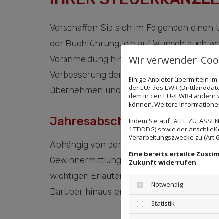
Verschaffen Sie sich im Folgenden einen Ü
der Buchführung, die auf Wunsch auch wei
Wir verwenden Cook
Voranmeldung hinausgehen kann. So erledi
Verbesserung der Liquidität Ihres Unter
Einige Anbieter übermitteln 
der EU/ des EWR (Drittlanddate
übernehmen und bis zur Meldung an die S
dem in den EU-/EWR-Ländern ve
können. Weitere Informationen 
Jahresabschluss und Steuere
Indem Sie auf „ALLE ZULASSEN"
1 TDDDG) sowie der anschließ
Verarbeitungszwecke zu (Art 6 A
Abhängig von den für Ihr Unternehmen gel
Eine bereits erteilte Zust
Gewinnermittlung gemäß §4 Abs. 3 EStG so
Zukunft widerrufen.
wichtigen Erläuterungsbericht. Sie könne
Notwendig
Darüber hinaus erstellen wir alle anfalle
Statistik